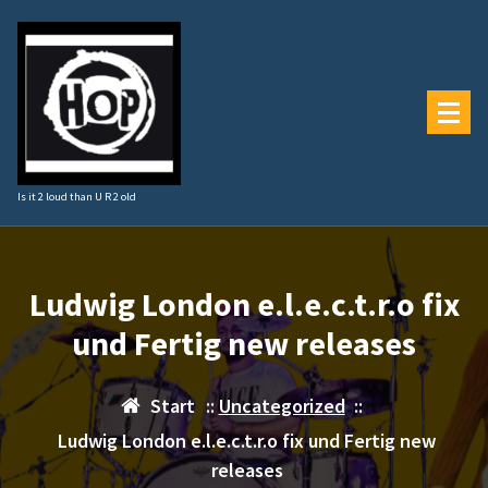
Zum
Inhalt
springen
Is it 2 loud than U R 2 old
Ludwig London e.l.e.c.t.r.o fix
und Fertig new releases
Start
::
Uncategorized
::
Ludwig London e.l.e.c.t.r.o fix und Fertig new
releases