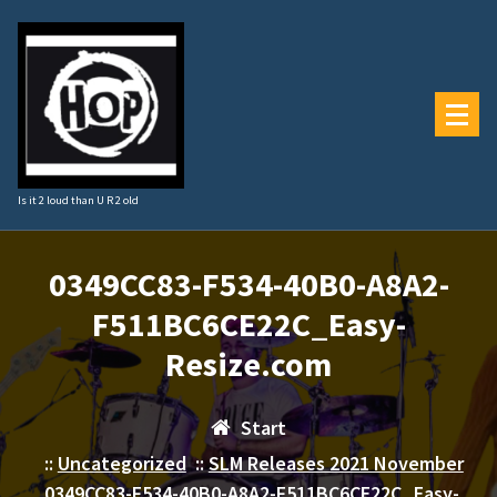
Zum
Inhalt
springen
Is it 2 loud than U R 2 old
0349CC83-F534-40B0-A8A2-
F511BC6CE22C_Easy-
Resize.com
Start
::
Uncategorized
::
SLM Releases 2021 November
0349CC83-F534-40B0-A8A2-F511BC6CE22C_Easy-