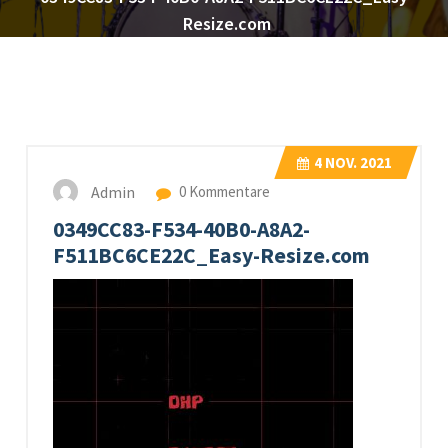
Resize.com
4
NOV. 2021
Admin
0 Kommentare
0349CC83-F534-40B0-A8A2-
F511BC6CE22C_Easy-Resize.com