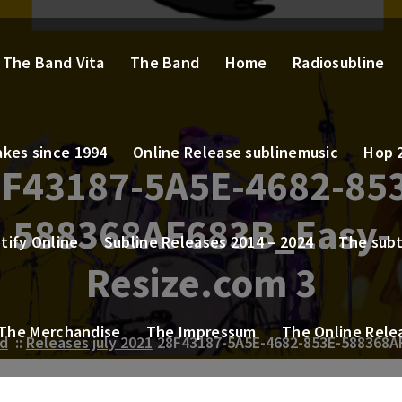
The Band Vita
The Band
Home
Radiosubline
kes since 1994
Online Release sublinemusic
Hop 
F43187-5A5E-4682-85
588368AF683B_Easy-
tify Online
Subline Releases 2014 – 2024
The sub
Resize.com 3
The Merchandise
The Impressum
The Online Rele
d
::
Releases july 2021
28F43187-5A5E-4682-853E-588368A