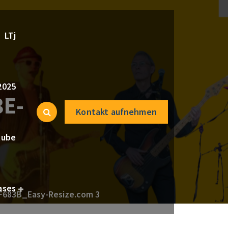
LTj
2025
3E-
Kontakt aufnehmen
tube
ases
F683B_Easy-Resize.com 3