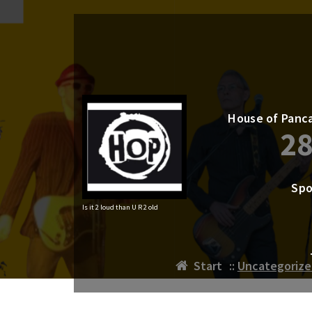
Zum
Inhalt
springen
House of Panca
28
Spo
Is it 2 loud than U R 2 old
Start
::
Uncategorize