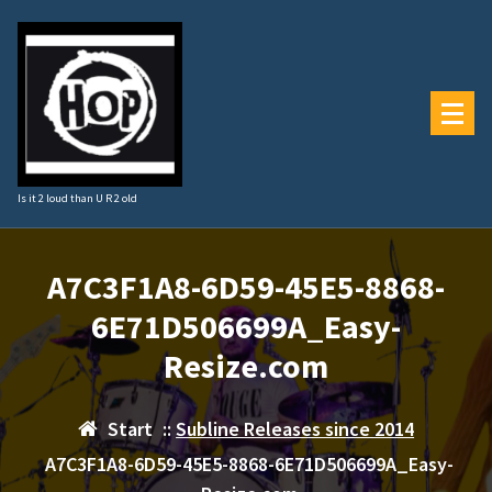
Zum
Inhalt
springen
Is it 2 loud than U R 2 old
A7C3F1A8-6D59-45E5-8868-
6E71D506699A_Easy-
Resize.com
Start
::
Subline Releases since 2014
A7C3F1A8-6D59-45E5-8868-6E71D506699A_Easy-