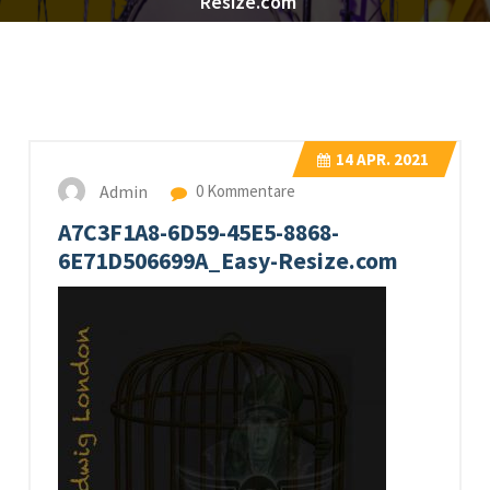
Resize.com
14
APR. 2021
Admin
0 Kommentare
A7C3F1A8-6D59-45E5-8868-
6E71D506699A_Easy-Resize.com