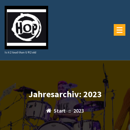
Zum
Inhalt
springen
Is it 2 loud than U R 2 old
Jahresarchiv: 2023
Start
::
2023